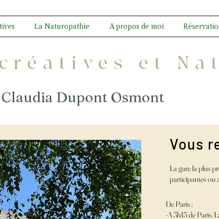
tives
La Naturopathie
A propos de moi
Réservatio
 créatives et Na
Claudia Dupont Osmont
Vous re
La gare la plus 
participantes ou a
De Paris :
-A 3h15 de Paris/