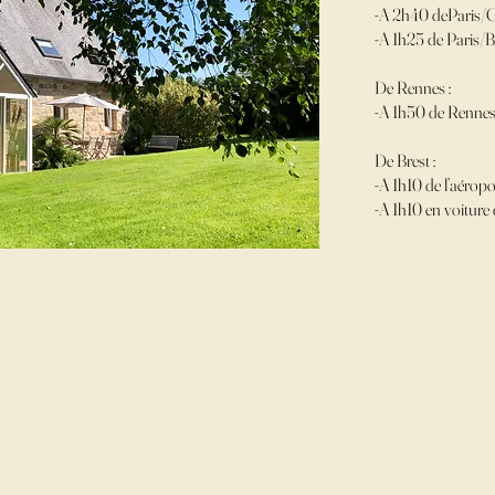
-A 2h40 deParis
-A 1h25 de Paris/B
De Rennes :
-A 1h50 de Rennes
De Brest :
-A 1h10 de l’aéropo
-A 1h10 en voiture 