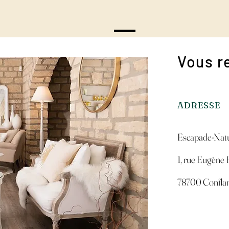
Vous r
ADRESSE
Escapade-Natu
1, rue Eugène 
78700 Conflan